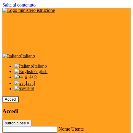
Salta al contenuto
Italiano
Italiano
English
中文
اردو
বাংলা
Accedi
Accedi
button close
×
Nome Utente