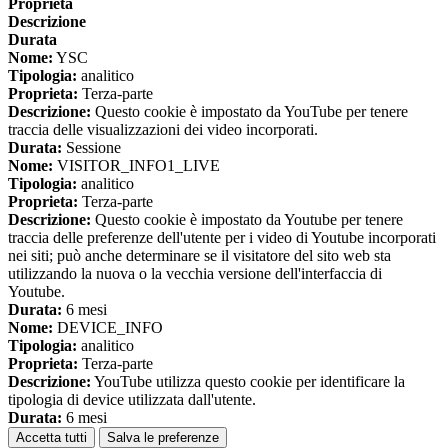
Proprieta
Descrizione
Durata
Nome:
YSC
Tipologia:
analitico
Proprieta:
Terza-parte
Descrizione:
Questo cookie è impostato da YouTube per tenere
traccia delle visualizzazioni dei video incorporati.
Durata:
Sessione
Nome:
VISITOR_INFO1_LIVE
Tipologia:
analitico
Proprieta:
Terza-parte
Descrizione:
Questo cookie è impostato da Youtube per tenere
traccia delle preferenze dell'utente per i video di Youtube incorporati
nei siti; può anche determinare se il visitatore del sito web sta
utilizzando la nuova o la vecchia versione dell'interfaccia di
Youtube.
Durata:
6 mesi
Nome:
DEVICE_INFO
Tipologia:
analitico
Proprieta:
Terza-parte
Descrizione:
YouTube utilizza questo cookie per identificare la
tipologia di device utilizzata dall'utente.
Durata:
6 mesi
Accetta tutti
Salva le preferenze