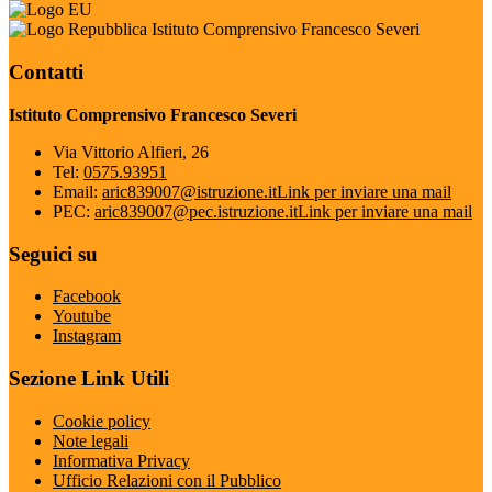
Istituto Comprensivo Francesco Severi
Contatti
Istituto Comprensivo Francesco Severi
Via Vittorio Alfieri, 26
Tel:
0575.93951
Email:
aric839007@istruzione.it
Link per inviare una mail
PEC:
aric839007@pec.istruzione.it
Link per inviare una mail
Seguici su
Facebook
Youtube
Instagram
Sezione Link Utili
Cookie policy
Note legali
Informativa Privacy
Ufficio Relazioni con il Pubblico