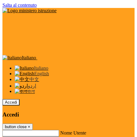
Salta al contenuto
Italiano
Italiano
English
中文
اردو
বাংলা
Accedi
Accedi
button close
×
Nome Utente