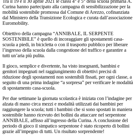
Tra il 19 e il 30 aprile 2021 le classi 4° e 5° della scuola primaria A.
Curina hanno partecipato alla campagna di sensibilizzazione per la
mobilità sostenibile promossa dal Comune di Arezzo, cofinanziata
dal Ministero della Transizione Ecologica e curata dall’associazione
Euromobility.
Obiettivo della campagna “ANNIBALE, IL SERPENTE
SOSTENIBILE” è quello di incoraggiare gli spostamenti casa-
scuola a piedi, in bicicletta o con il trasporto pubblico per liberare
l’ingresso della scuola dalla congestione del traffico e garantire a
tutti un’aria più pulita.
Il gioco, semplice e divertente, ha visto insegnanti, bambini e
genitori impegnati nel raggiungimento di obiettivi precisi di
riduzione degli spostamenti non sostenibili fissati, per ogni classe, a
seguito di una prima indagine “a sorpresa” per verificare le modalità
di spostamento casa-scuola.
Per due settimane la giornata scolastica è iniziata con l’indagine per
alzata di mano circa mezzi e modalità utilizzati dai bambini per
raggiungere la scuola; tutti i bambini che si sono spostati in maniera
sostenibile hanno ricevuto dei bollini da attaccare nel serpentone
ANNIBALE, affisso all’ingresso della Curina. A conclusione del
periodo di gioco il simpatico serpentone è stato ricoperto di bollini
grazie all’impegno di tutti. Un risultato sorprendente!