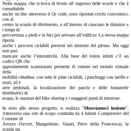
Nella mappa, che si trova di fronte all' ingresso delle scuole e che è
consultabile
anche on line attraverso il Qr code, sono riportati cerchi concentrici,
con al
centro la scuola di riferimento, e all’interno di ciascuno le distanze e
i tempi di
percorrenza a piedi e in bici per arrivare all’edificio. La stessa mappa
riporta
anche i percorsi ciclabili presenti nei dintorni del plesso. Ma oggi
non può
mancare anche l’interattività. Alla base del totem infatti c’è un
codice QR che
appositamente scansionato permette di entrare nel mondo virtuale
della
mobilità cittadina: con tutte le piste ciclabili, i parcheggi con tariffe e
orari, ztl e
aree pedonali, la localizzazione dei parchi e delle fontanelle
distributrici di
acqua, le stazioni del bike sharing e i maggiori punti di interesse.
In seno allo stesso progetto, si realizza "
Muoviamoci insieme
".
Attraverso una rete di scopo costituita da 4 Istituti Comprensivi del
Comune di
Arezzo (Severi, Margaritone, Vasari, Piero della Francesca), la
scuola sta