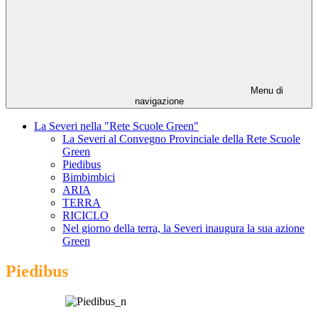
Menu di
navigazione
La Severi nella "Rete Scuole Green"
La Severi al Convegno Provinciale della Rete Scuole
Green
Piedibus
Bimbimbici
ARIA
TERRA
RICICLO
Nel giorno della terra, la Severi inaugura la sua azione
Green
Piedibus