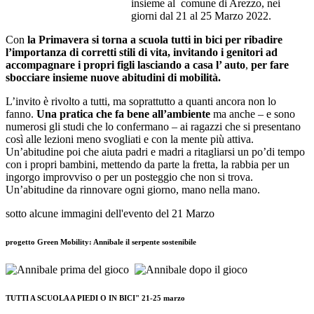
insieme al comune di Arezzo, nei
giorni dal 21 al 25 Marzo 2022.
Con
la Primavera si torna a scuola tutti in bici per ribadire
l’importanza di corretti stili di vita, invitando i genitori ad
accompagnare i propri figli lasciando a casa l’ auto
,
per fare
sbocciare insieme nuove abitudini di mobilità.
L’invito è rivolto a tutti, ma soprattutto a quanti ancora non lo
fanno.
Una pratica che fa bene all’ambiente
ma anche – e sono
numerosi gli studi che lo confermano – ai ragazzi che si presentano
così alle lezioni meno svogliati e con la mente più attiva.
Un’abitudine poi che aiuta padri e madri a ritagliarsi un po’di tempo
con i propri bambini, mettendo da parte la fretta, la rabbia per un
ingorgo improvviso o per un posteggio che non si trova.
Un’abitudine da rinnovare ogni giorno, mano nella mano.
sotto alcune immagini dell'evento del 21 Marzo
progetto Green Mobility: Annibale il serpente sostenibile
TUTTI A SCUOLA A PIEDI O IN BICI" 21-25 marzo