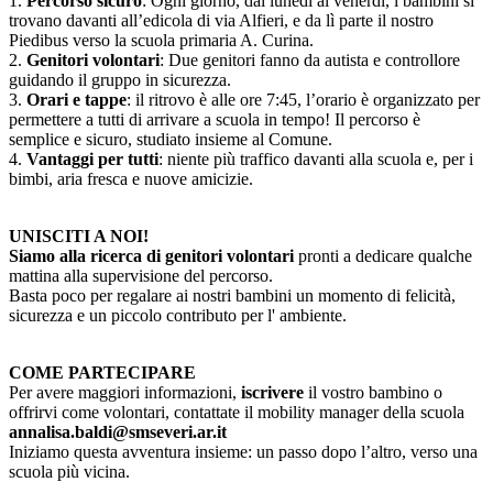
1.
Percorso sicuro
: Ogni giorno, dal lunedì al venerdì, i bambini si
trovano davanti all’edicola di via Alfieri, e da lì parte il nostro
Piedibus verso la scuola primaria A. Curina.
2.
Genitori volontari
: Due genitori fanno da autista e controllore
guidando il gruppo in sicurezza.
3.
Orari e tappe
: il ritrovo è alle ore 7:45, l’orario è organizzato per
permettere a tutti di arrivare a scuola in tempo! Il percorso è
semplice e sicuro, studiato insieme al Comune.
4.
Vantaggi per tutti
: niente più traffico davanti alla scuola e, per i
bimbi, aria fresca e nuove amicizie.
UNISCITI A NOI!
Siamo alla ricerca di genitori volontari
pronti a dedicare qualche
mattina alla supervisione del percorso.
Basta poco per regalare ai nostri bambini un momento di felicità,
sicurezza e un piccolo contributo per l' ambiente.
COME PARTECIPARE
Per avere maggiori informazioni,
iscrivere
il vostro bambino o
offrirvi come volontari, contattate il mobility manager della scuola
annalisa.baldi@smseveri.ar.it
Iniziamo questa avventura insieme: un passo dopo l’altro, verso una
scuola più vicina.