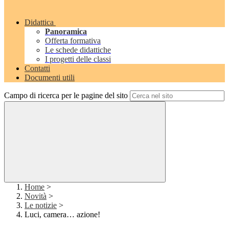
Didattica
Panoramica
Offerta formativa
Le schede didattiche
I progetti delle classi
Contatti
Documenti utili
Campo di ricerca per le pagine del sito
Home
>
Novità
>
Le notizie
>
Luci, camera… azione!