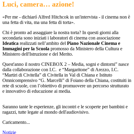
Luci, camera… azione!
«Per me - dichiaró Alfred Hitchcok in un'intervista - il cinema non è
una fetta di vita, ma una fetta di torta».
Chi è pronto ad assaggiare la nostra torta? In questi giorni alla
secondaria sono iniziati i laboratori di cinema con associazione
Ideatica
realizzati nell’ambito del
Piano Nazionale Cinema e
Immagini per la Scuola
promosso da Ministero della Cultura e
Ministero dell'Istruzione e del Merito.
Quest'anno il nostro
CINEBOX 2 – Media, sogni e dintorni” nasce
dalla collaborazione con I.C.
e “Margaritone” di Arezzo, I.C.
“Martiri di Civitella” di Civitella in Val di Chiana e Istituto
Omnicomprensivo “G. Marcelli” di Foiano della Chiana, costituiti in
rete di scuole, con l’obiettivo di promuovere un percorso strutturato
e innovativo di educazione ai media.
Saranno tante le esperienze, gli incontri e le scoperte per bambini e
ragazzi, tutte legate al mondo dell'audiovisivo.
Caricamento...
Notizie