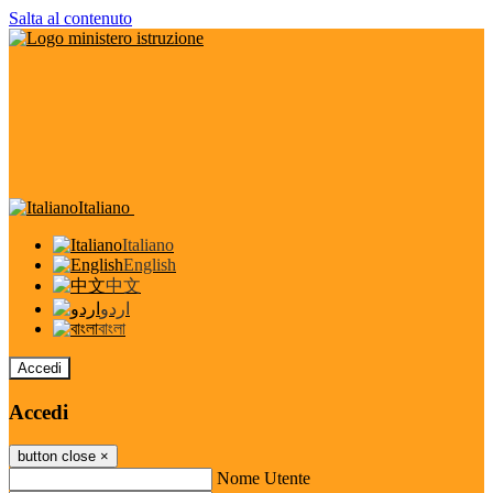
Salta al contenuto
Italiano
Italiano
English
中文
اردو
বাংলা
Accedi
Accedi
button close
×
Nome Utente