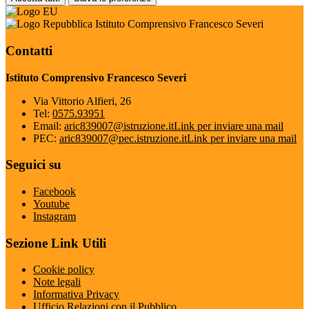
Istituto Comprensivo Francesco Severi
Contatti
Istituto Comprensivo Francesco Severi
Via Vittorio Alfieri, 26
Tel:
0575.93951
Email:
aric839007@istruzione.it
Link per inviare una mail
PEC:
aric839007@pec.istruzione.it
Link per inviare una mail
Seguici su
Facebook
Youtube
Instagram
Sezione Link Utili
Cookie policy
Note legali
Informativa Privacy
Ufficio Relazioni con il Pubblico