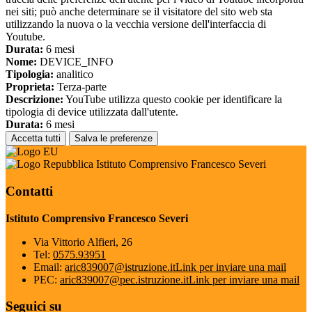
nei siti; può anche determinare se il visitatore del sito web sta
utilizzando la nuova o la vecchia versione dell'interfaccia di
Youtube.
Durata:
6 mesi
Nome:
DEVICE_INFO
Tipologia:
analitico
Proprieta:
Terza-parte
Descrizione:
YouTube utilizza questo cookie per identificare la
tipologia di device utilizzata dall'utente.
Durata:
6 mesi
Accetta tutti
Salva le preferenze
Istituto Comprensivo Francesco Severi
Contatti
Istituto Comprensivo Francesco Severi
Via Vittorio Alfieri, 26
Tel:
0575.93951
Email:
aric839007@istruzione.it
Link per inviare una mail
PEC:
aric839007@pec.istruzione.it
Link per inviare una mail
Seguici su