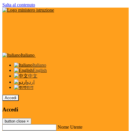
Salta al contenuto
Italiano
Italiano
English
中文
اردو
বাংলা
Accedi
Accedi
button close
×
Nome Utente